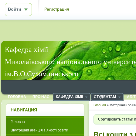
Войти
Регистрация
Кафедра хімії
Миколаївського національного університ
ім.В.О.Сухомлинського
ГОЛОВНА
ПРО НАС
КАФЕДРА ХІМІЇ
СТУДЕНТАМ
АБІТ
Главная
» Материалы за 06
НАВИГАЦИЯ
Сортировать статьи 
Головна
Внутрішня агенція з якості освіти
Всі кошти з