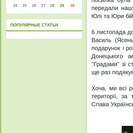
посилка була 
24
25
26
27
28
29
30
передали наш
Юлі та Юри бі
ПОПУЛЯРНЫЕ СТАТЬИ
6 листопада д
Василь (Ясень
подарунок і р
Донецького а
"Градами" зі с
ще раз подякув
Хоча, ми всі 
територїі, за
Слава Українс