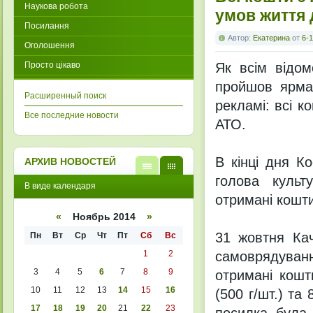
Наукова робота
умов життя 
Посилання
Автор:
Екатерина
от
6-1
Оголошення
Просто цікаво
Як всім відом
пройшов ярмар
Расширенный поиск
рекламі: всі к
Все последние новости
АТО.
В кінці дня К
АРХИВ НОВОСТЕЙ
голова культ
В
В
В виде календаря
виде
виде
отримані кошти
списк
кален
а
даря
«
Ноябрь 2014
»
31 жовтня Кач
Пн
Вт
Ср
Чт
Пт
Сб
Вс
1
2
самоврядуван
3
4
5
6
7
8
9
отримані кошт
10
11
12
13
14
15
16
(500 г/шт.) та
17
18
19
20
21
22
23