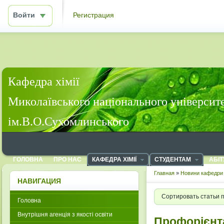
Войти
Регистрация
Кафедра хімії
Миколаївського національного університ
ім.В.О.Сухомлинського
ГОЛОВНА
ПРО НАС
КАФЕДРА ХІМІЇ
СТУДЕНТАМ
АБІТ
Главная
»
Новини кафедри 
НАВИГАЦИЯ
Сортировать статьи 
Головна
Внутрішня агенція з якості освіти
Профорієнта