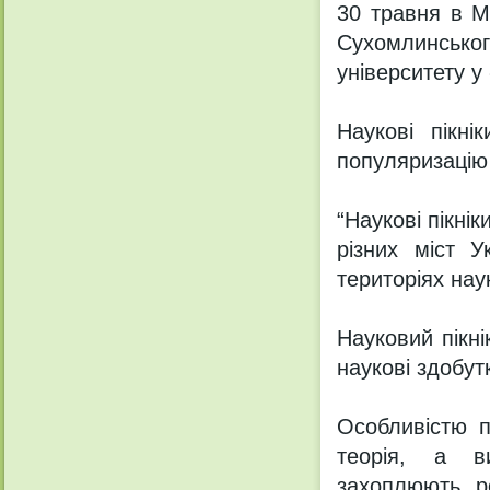
30 травня в М
Сухомлинськ
університету у
Наукові пікн
популяризацію
“Наукові пікнік
різних міст У
територіях нау
Науковий пікні
наукові здобут
Особливістю п
теорія, а ви
захоплюють, р