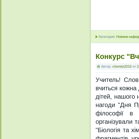
Категория:
Новини кафедр
Конкурс "Вч
Автор:
chemist2016
от
2
Учитель! Слово
вчиться кожна
дітей, нашого 
нагоди "Дня П
філософії в 
організували 
"Біологія та х
фрагментів ур