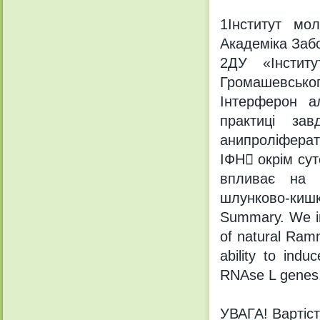
1Інститут мол
Академіка Забо
2ДУ «Інститу
Громашевськог
Інтерферон а
практиці зав
анипроліферат
ІФН окрім сут
впливає на ц
шлунково-кишк
Summary. We inv
of natural Ramn
ability to ind
RNAse L genes, 
УВАГА! Вартість