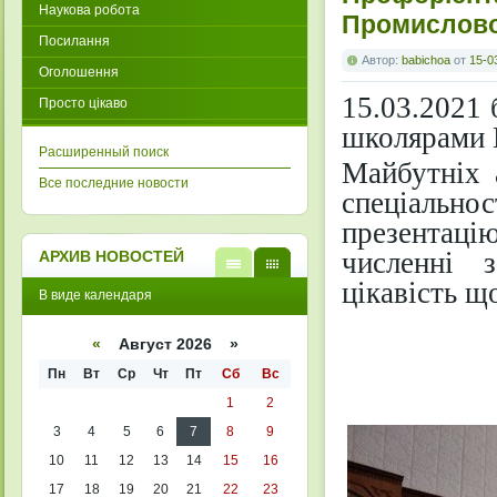
Наукова робота
Промислово
Посилання
Автор:
babichoa
от
15-0
Оголошення
15.03.2021 
Просто цікаво
школярами 
Расширенный поиск
Майбутніх 
Все последние новости
спеціальн
презентацію
численні 
АРХИВ НОВОСТЕЙ
цікавість щ
В
В
В виде календаря
виде
виде
списк
кален
а
даря
«
Август 2026 »
Пн
Вт
Ср
Чт
Пт
Сб
Вс
1
2
3
4
5
6
7
8
9
10
11
12
13
14
15
16
17
18
19
20
21
22
23