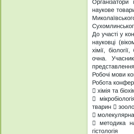
Організатори 
наукове товари
Миколаївськ
Сухомлинськог
До участі у ко
науковці (вік
хімії, біологі
очна. Учасни
представлення 
Робочі мови ко
Робота конфер
 хімія та біох
 мікробіолог
тварин  зооло
 молекулярна 
 методика на
гістологія