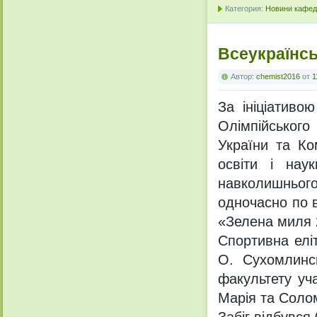
Категория:
Новини кафедр
Всеукраїнсь
Автор:
chemist2016
от
1
За ініціативо
Олімпійського
України та Ко
освіти і нау
навколишнього
одночасно по в
«Зелена миля 
Спортивна еліт
О. Сухомлинсь
факультету уч
Марія та Соло