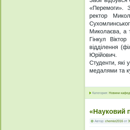
Забіг відбувся
«Перемоги». З
ректор Микол
Сухомлинськог
Миколаєва, а 
Гінкул Віктор
відділення (ф
Юрійович.
Студенти, які
медалями та к
Категория:
Новини кафедр
«Науковий п
Автор:
chemist2016
от
3