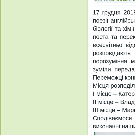
17 грудня 201
поезії англійс
біології та хі
поета та пере
всесвітньо ві
розповідають
порозуміння м
зуміли переда
Переможці конк
Місця розподі
І місце – Катер
ІІ місце – Вла
ІІІ місце – Ма
Сподіваємося
виконанні наши