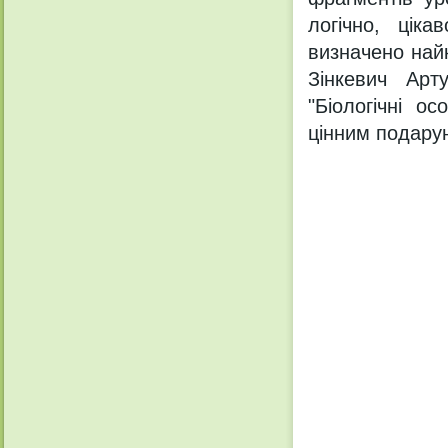
логічно, цік
визначено най
Зінкевич Ар
"Біологічні о
цінним подару