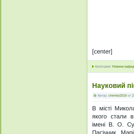
[center]
Категория:
Новини кафедр
Науковий пі
Автор:
chemist2016
от
2
В місті Микол
якого стали в
імені В. О. С
Пасічник Мар