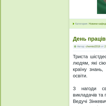
Категория:
Новини кафедр
День праців
Автор:
chemist2016
от
2
Триста шістде
людям, які сію
країну знань,
освіти.
З нагоди свя
викладачів та 
Ведучі Зінкев