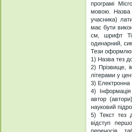
програмі Micr
мовою. Назва 
учасника) лат
має бути викон
см, шрифт Ti
одинарний, сим
Тези оформлюю
1) Назва тез д
2) Прізвище, і
літерами у цен
3) Електронна
4) Інформація
автор (автори
науковий підро
5) Текст тез 
відступ перш
переносів, та