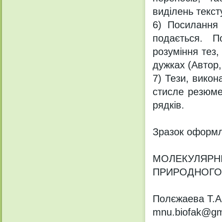
виділень текст
6) Посилання 
подається. П
розуміння тез,
дужках (Автор, 
7) Тези, викон
стисле резюме
рядків.
Зразок оформл
МОЛЕКУЛЯРНІ
ПРИРОДНОГО
Полєжаева Т.А.
mnu.biofak@gm