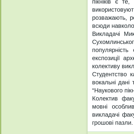
пікніків є те
використовую
розважають, р
всюди навколо
Викладачі Мик
Сухомлинськог
популярність
експозиції арх
колективу викл
Студентство к
вокальні дані
“Наукового пікн
Колектив факу
мовні особлив
викладачі фак
грошові пазли.