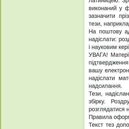
латиницею. Зр
виконаний у ф
зазначити пр
тези, наприкла
На поштову ад
надіслати: ро
і науковим кер
УВАГА! Матері
підтвердження 
вашу електрон
надіслати ма
надсилання.
Тези, надісла
збірку. Роздр
розглядатися н
Правила оформ
Текст тез допо