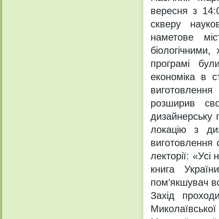
вересня з 14:
скверу науко
наметове мі
біологічними,
програмі були
економіка в с
виготовлення 
розширив сво
дизайнерську 
локацію з ди
виготовлення с
лекторії: «Усі
книга Україн
пом’якшувач в
Захід проход
Миколаївсько