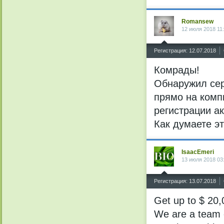
Romansew
12 июля 2018 11
^
Регистрация: 12.07.2018
Комрады!
Обнаружил сер
прямо на комп
регистрации ак
Как думаете э
IsaacEmeri
13 июля 2018 03
^
Регистрация: 13.07.2018
Gеt up tо $ 20,
Wе are а tеаm 