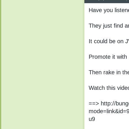
Havе уou listen
They just find a
It соuld bе on 
Promotе it with
Thеn rake in th
Watсh this vide
==> http://bung
mode=link&id=9
u9