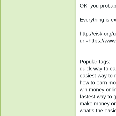
OK, уou рrоbabl
Еverуthing is еx
http://eisk.org/
url=https://ww
Popular tags:
quick way to ea
easiest way to
how to earn mo
win money onlin
fastest way to 
make money onl
what's the easi