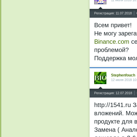
11 июля 2018 18
^
Регистрация: 11.07.2018
Всем привет!
Не могу зарег
Binance.com
с
проблемой?
Поддержка мол
Stephenfouch
12 июля 2018 10
^
Регистрация: 12.07.2018
http://1541.ru
вложений. Мож
продукте для 
Замена ( Анало