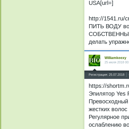
USA[url=]
http://1541.ru
ПИТЬ ВОДУ воо
СОБСТВЕННЫМИ 
делать упражн
Williamkeexy
25 июля 2018 00
^
Регистрация: 25.07.2018
https://shortm.r
Эпилятор Yes F
Превосходный 
жестких волос 
Регулярное пр
ослаблению вол