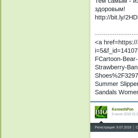
Тем самым - и
здоровым!
http://bit.ly/2
--------------------
<a href=https:
i=5&f_id=1410
FCartoon-Bear-
Strawberry-Ba
Shoes%2F32971
Summer Slipper
Sandals Women 
KennethPon
9 июля 2018 21:
^
Регистрация: 9.07.2018
С