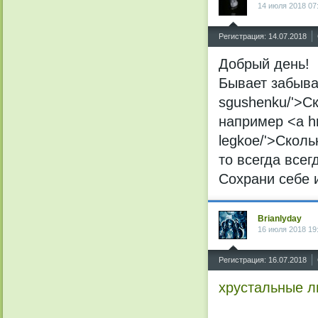
14 июля 2018 07
^
Регистрация: 14.07.2018
Добрый день!
Бывает забываеш
sgushenku/'>С
например <a hre
legkoe/'>Сколь
то всегда всегд
Сохрани себе 
Brianlyday
16 июля 2018 19
^
Регистрация: 16.07.2018
хрустальные 