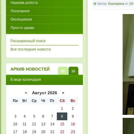
Наукова робота
Автор:
Екатерина
от
19-
Посилання
Оголошення
Просто цікаво
Расширенный поиск
Все последние новости
АРХИВ НОВОСТЕЙ
В
В
В виде календаря
виде
виде
списк
кален
а
даря
«
Август 2026 »
Пн
Вт
Ср
Чт
Пт
Сб
Вс
1
2
3
4
5
6
7
8
9
10
11
12
13
14
15
16
17
18
19
20
21
22
23