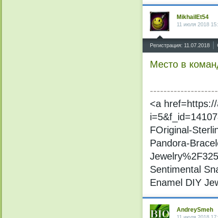
MikhailEt54
11 июля 2018 15
^
Регистрация: 11.07.2018
Место в коман
--------------------
<a href=https:
i=5&f_id=1410
FOriginal-Sterl
Pandora-Bracel
Jewelry%2F3253
Sentimental Sn
Enamel DIY Je
AndreySmeh
11 июля 2018 17