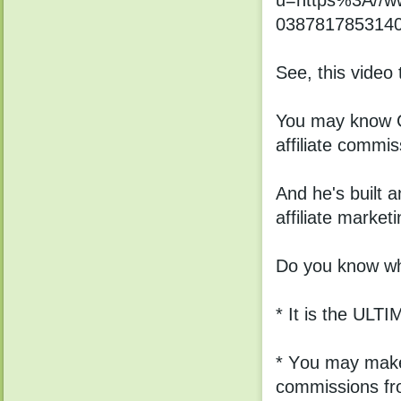
u=https%3A//ww
0387817853140
See, this video 
You may know Сh
аffiliatе соmmis
And he's built 
affiliate market
Dо yоu know why
* It is thе ULT
* Yоu maу makе 
commissions fr