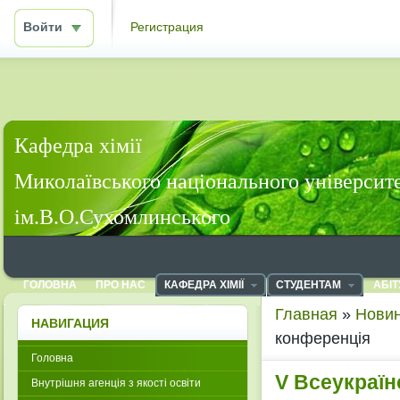
Войти
Регистрация
Кафедра хімії
Миколаївського національного університ
ім.В.О.Сухомлинського
ГОЛОВНА
ПРО НАС
КАФЕДРА ХІМІЇ
СТУДЕНТАМ
АБІТ
Главная
»
Новин
НАВИГАЦИЯ
конференція
Головна
V Всеукраїн
Внутрішня агенція з якості освіти