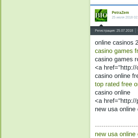
PetraZem
25 июля 2018 02
^
Регистрация: 25.07.2018
online casinos 
casino games f
casino games ro
<a href="http:/
casino online fr
top rated free 
casino online
<a href="http:/
new usa online
--------------------
new usa online 