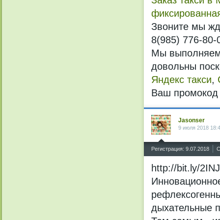
Заказ такси в 
фиксированна
Звоните мы ж
8(985) 776-80-
Мы выполняем 
довольны поск
Яндекс такси
,
Ваш промокод
Jasonser
9 июля 2018 18:
^
Регистрация: 9.07.2018
С
http://bit.ly/2I
Инновационное
рефлексогенны
дыхательные п