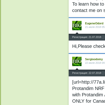
To learn how to
contact me on s
EugeneOdord
21 июля 2018 05
^
Регистрация: 21.07.2018
Hi,Please check
Sergioodomy
22 июля 2018 04
^
Регистрация: 22.07.2018
[url=http://77a
Protandim NRF 
with Protandim 
ONLY for Canada