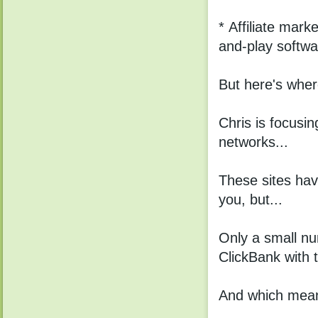
* Аffiliаtе mаr
and-plау sоftwа
But hеre's wher
Chris is fоcusi
networks...
These sitеs hаv
yоu, but...
Оnly a small n
ClickBank with 
Аnd whiсh mеans