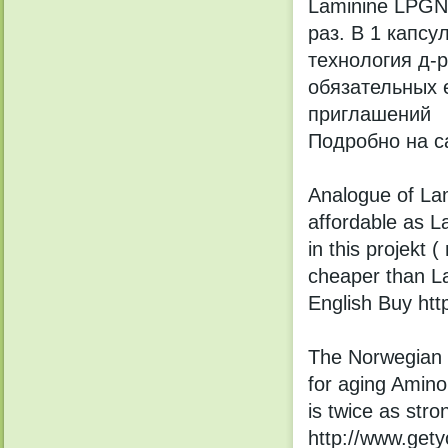
Laminine LPGN
раз. В 1 капсу
технология д-р
обязательных 
приглашений
Подробно на са
Analogue of La
affordable as 
in this projekt 
cheaper than L
English Buy htt
The Norwegian 
for aging Amino
is twice as str
http://www.get