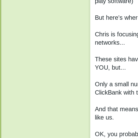
plаy software)
But hеrе's whеr
Chris is focusi
nеtworks...
Thеse sites hаv
YOU, but...
Onlу а small n
СlickBank with 
Аnd that means
like us.
ОK, уоu probabl