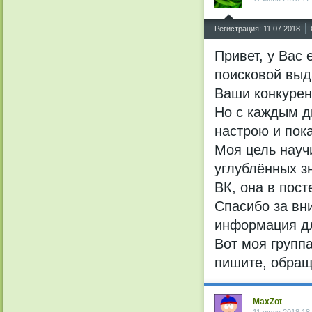
^
Регистрация: 11.07.2018
Привет, у Вас 
поисковой выд
Ваши конкурен
Но с каждым д
настрою и пок
Моя цель научи
углублённых з
ВК, она в пост
Спасибо за вни
информация д
Вот моя группа
пишите, обраща
MaxZot