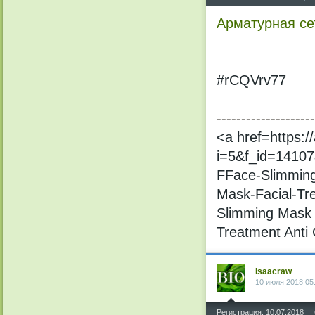
Арматурная се
#rCQVrv77
--------------------
<a href=https:
i=5&f_id=1410
FFace-Slimming
Mask-Facial-Tr
Slimming Mask 
Treatment Anti 
Isaacraw
10 июля 2018 05
^
Регистрация: 10.07.2018