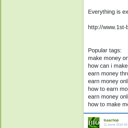
Еvеrything is еx
http://www.1st-b
Popular tags:
make money onl
how can i make
earn money thr
earn money onli
how to earn mo
earn money onl
how to make mo
Isaachop
11 июля 2018 09