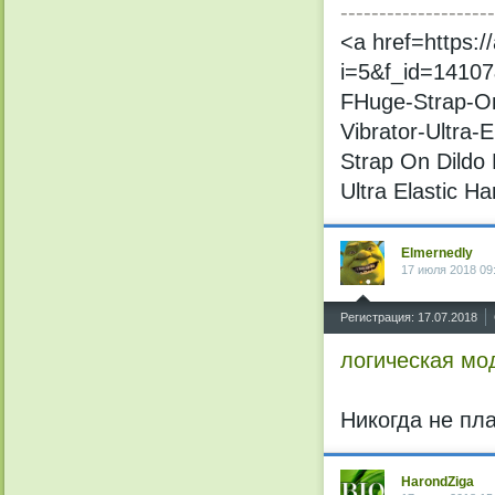
--------------------
<a href=https:
i=5&f_id=1410
FHuge-Strap-On
Vibrator-Ultra
Strap On Dildo
Ultra Elastic 
Elmernedly
17 июля 2018 09
^
Регистрация: 17.07.2018
логическая мо
Никогда не пла
HarondZiga