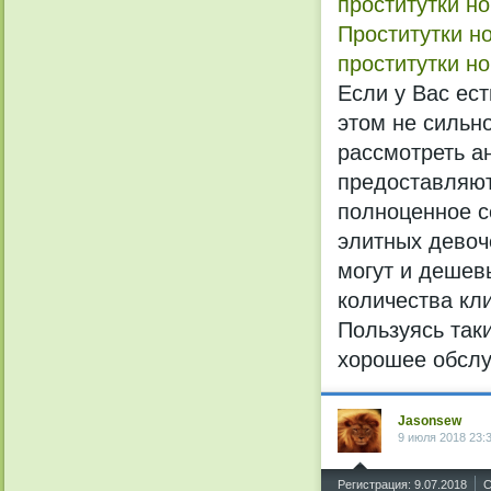
проститутки н
Проститутки н
проститутки н
Если у Вас ес
этом не сильно
рассмотреть а
предоставляют
полноценное с
элитных девоч
могут и дешев
количества кл
Пользуясь так
хорошее обслу
Jasonsew
9 июля 2018 23:
^
Регистрация: 9.07.2018
С