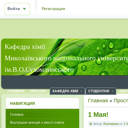
Войти
Регистрация
Кафедра хімії
Миколаївського національного університ
ім.В.О.Сухомлинського
ГОЛОВНА
ПРО НАС
КАФЕДРА ХІМІЇ
СТУДЕНТАМ
АБІТ
Главная
»
Прост
НАВИГАЦИЯ
1 Мая!
Головна
Внутрішня агенція з якості освіти
Автор:
Екатерина
от
1-0