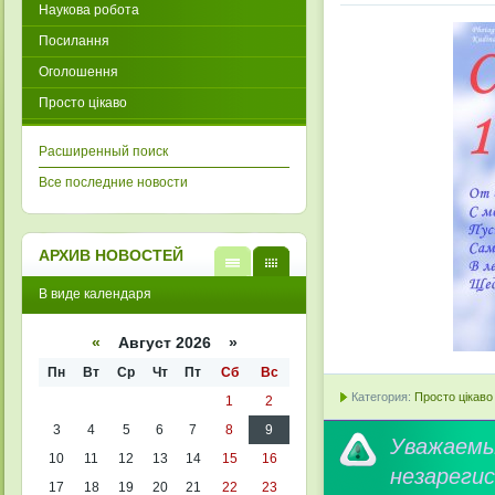
Наукова робота
Посилання
Оголошення
Просто цікаво
Расширенный поиск
Все последние новости
АРХИВ НОВОСТЕЙ
В
В
В виде календаря
виде
виде
списк
кален
а
даря
«
Август 2026 »
Пн
Вт
Ср
Чт
Пт
Сб
Вс
Категория:
Просто цікаво
1
2
3
4
5
6
7
8
9
Уважае
10
11
12
13
14
15
16
незареги
17
18
19
20
21
22
23