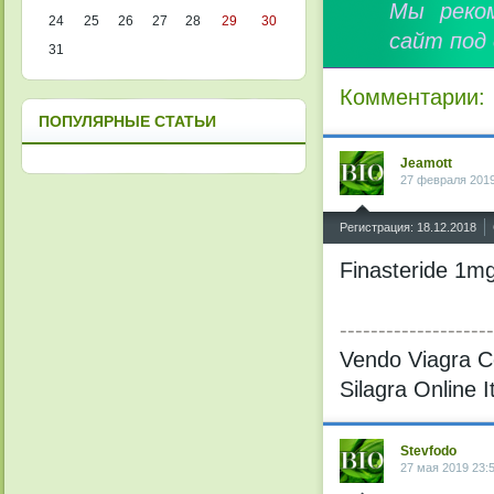
Мы реко
24
25
26
27
28
29
30
сайт под
31
Комментарии:
ПОПУЛЯРНЫЕ СТАТЬИ
Jeamott
27 февраля 2019
^
Регистрация: 18.12.2018
Finasteride 1m
--------------------
Vendo Viagra C
Silagra Online I
Stevfodo
27 мая 2019 23: