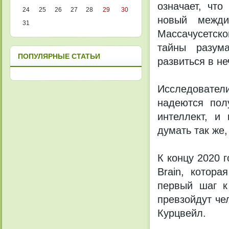
означает, что
24
25
26
27
28
29
30
новый междис
31
Массачусетско
тайны разума
ПОПУЛЯРНЫЕ СТАТЬИ
развиться в н
Исследовател
надеются пол
интеллект, и
думать так же,
К концу 2020 
Brain, котор
первый шаг к
превзойдут че
Курцвейл.