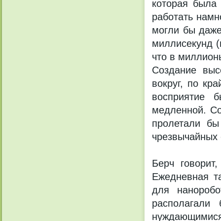
которая была 
работать намн
могли бы даже
миллисекунд (
что в миллион
Создание выс
вокруг, по кр
восприятие б
медленной. Со
пролетали бы
чрезвычайных 
Берч говорит
Ежедневная т
для нанороб
располагали
нуждающимися 