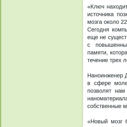
«Ключ находит
источника поз
мозга около 2
Сегодня компь
еще не сущест
с повышенны
памяти, котор
течение трех л
Наноинженер Д
в сфере моле
позволят нам
наноматериала
собственные м
«Новый мозг б