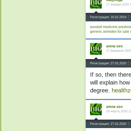
JudyAlige
17 января 2020 
^
Регистрация: 16.02.2019
avodart medicine
predni
generic arimidex for sale
amna seo
27 февраля 2020
^
Регистрация: 27.02.2020
If so, then the
will explain how
degree.
health
amna seo
26 марта 2020 1
^
Регистрация: 27.02.2020