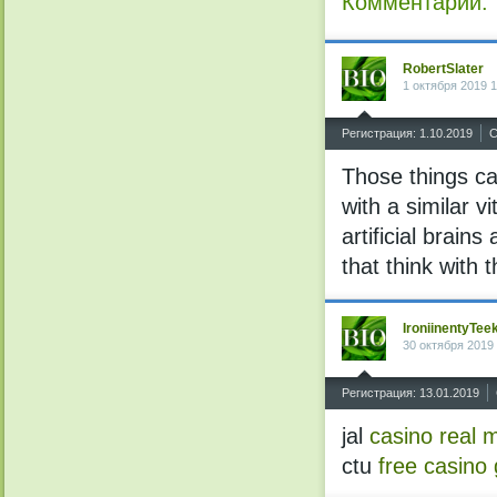
Комментарии:
RobertSlater
1 октября 2019 1
^
Регистрация: 1.10.2019
С
Those things ca
with a similar v
artificial brai
that think with 
IroniinentyTee
30 октября 2019
^
Регистрация: 13.01.2019
jal
casino real 
ctu
free casino