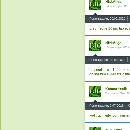
NickAlige
14 декабря 2019
^
Регистрация: 29.01.2019
prednisone 20 mg tablet
NickAlige
15 декабря 2019
^
Регистрация: 29.01.2019
buy metformin 1000 mg o
online
buy sildenafil 200
KennethIncib
8 января 2020 0
^
Регистрация: 9.07.2018
С
wellbutrin-abc.com
gener