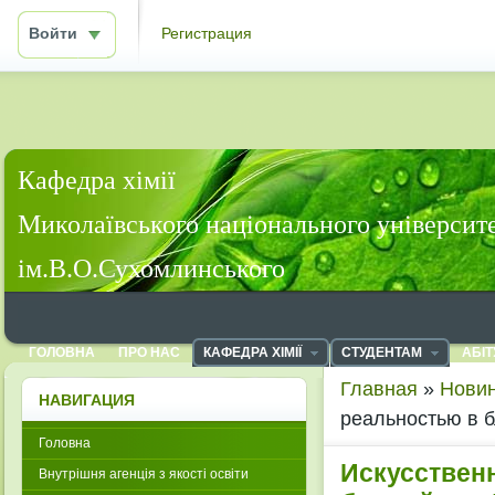
Войти
Регистрация
Кафедра хімії
Миколаївського національного університ
ім.В.О.Сухомлинського
ГОЛОВНА
ПРО НАС
КАФЕДРА ХІМІЇ
СТУДЕНТАМ
АБІТ
Главная
»
Новин
НАВИГАЦИЯ
реальностью в 
Головна
Искусстве
Внутрішня агенція з якості освіти