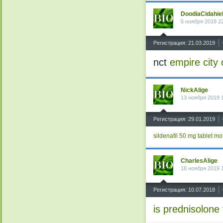
DoodiaCidahie
5 ноября 2019 2
^
Регистрация: 21.03.2019
nct
empire city 
NickAlige
13 ноября 2019 
^
Регистрация: 29.01.2019
sildenafil 50 mg tablet
mot
CharlesAlige
18 ноября 2019 
^
Регистрация: 10.07.2018
is prednisolone