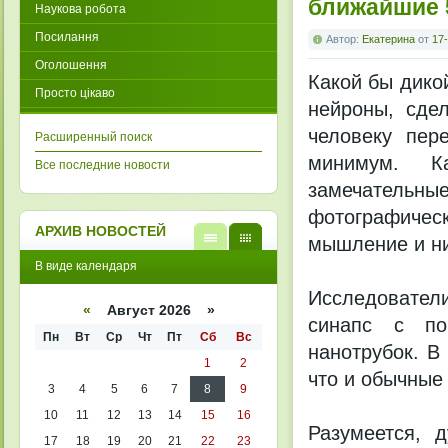
ближайшие 
Наукова робота
Посилання
Автор:
Екатерина
от
17-
Оголошення
Какой бы дикой
Просто цікаво
нейроны, сде
человеку пер
Расширенный поиск
минимум. К
Все последние новости
замечательные
фотографиче
АРХИВ НОВОСТЕЙ
мышление и ни
В
В
В виде календаря
виде
виде
списк
кален
Исследовател
а
даря
«
Август 2026 »
синапс с по
Пн
Вт
Ср
Чт
Пт
Сб
Вс
нанотрубок. В
1
2
что и обычные
3
4
5
6
7
8
9
10
11
12
13
14
15
16
Разумеется, 
17
18
19
20
21
22
23