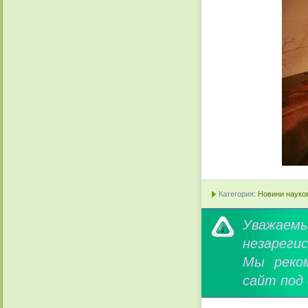
Категория:
Новини науков
Уважае
незареги
Мы реко
сайт под