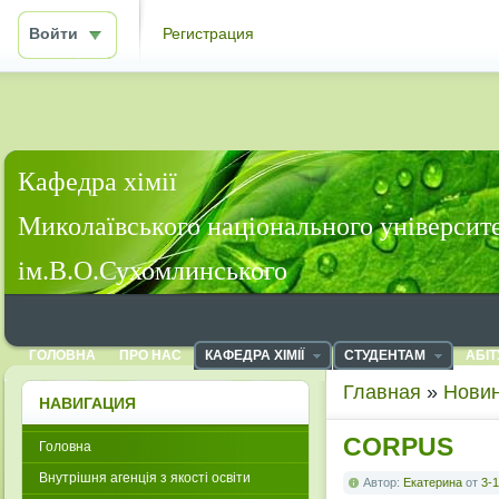
Войти
Регистрация
Кафедра хімії
Миколаївського національного університ
ім.В.О.Сухомлинського
ГОЛОВНА
ПРО НАС
КАФЕДРА ХІМІЇ
СТУДЕНТАМ
АБІТ
Главная
»
Новин
НАВИГАЦИЯ
CORPUS
Головна
Внутрішня агенція з якості освіти
Автор:
Екатерина
от
3-1