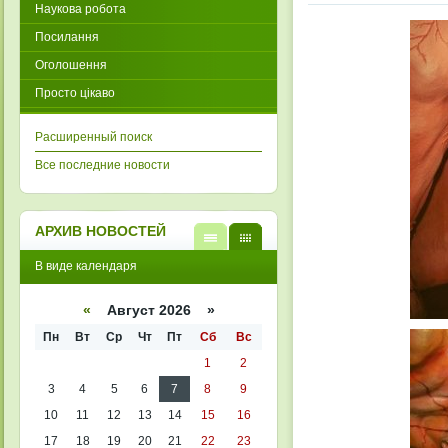
Наукова робота
Посилання
Оголошення
Просто цікаво
Расширенный поиск
Все последние новости
АРХИВ НОВОСТЕЙ
В
В
В виде календаря
виде
виде
списк
кален
а
даря
«
Август 2026 »
Пн
Вт
Ср
Чт
Пт
Сб
Вс
1
2
3
4
5
6
7
8
9
10
11
12
13
14
15
16
17
18
19
20
21
22
23