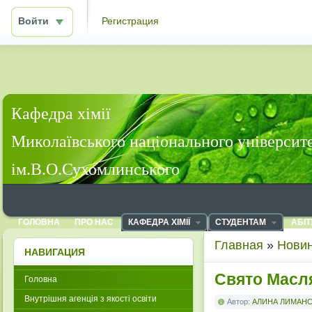
Войти
Регистрация
Кафедра хімії
Миколаївського національного університ
ім.В.О.Сухомлинського
ГОЛОВНА
ПРО НАС
КАФЕДРА ХІМІЇ
СТУДЕНТАМ
АБІТ
Главная
»
Новин
НАВИГАЦИЯ
Свято Масл
Головна
Внутрішня агенція з якості освіти
Автор:
АЛИНА ЛИМАН