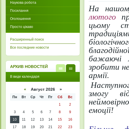
Наукова робота
На нашом
Посилання
лютого
пр
Оголошення
цьому 
Просто цікаво
традиціям
Расширенный поиск
біологіч
Все последние новости
благодійно
бажаючі 
зробити не
АРХИВ НОВОСТЕЙ
армії.
В
В
В виде календаря
виде
виде
списк
кален
Наступного
а
даря
«
Август 2026 »
змогу ві
Пн
Вт
Ср
Чт
Пт
Сб
Вс
неймовірно
1
2
емоції!
3
4
5
6
7
8
9
10
11
12
13
14
15
16
17
18
19
20
21
22
23