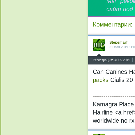
Мы реко
сайт под
Комментарии:
Stepemarf
31 мая 2019 11:
^
Регистрация: 31.05.2019
Can Canines Ha
packs
Cialis 20
--------------------
Kamagra Plac
Hairline <a href
worldwide no r