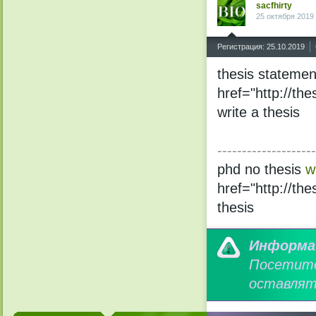
sacfhirty
25 октября 2019
^
Регистрация: 25.10.2019
thesis statemen
href="http://th
write a thesis
--------------------
phd no thesis
w
href="http://th
thesis
Информа
Посетит
оставлят