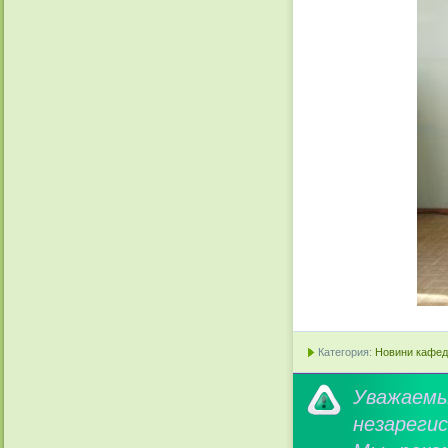
Категория:
Новини кафедр
Уважае
незареги