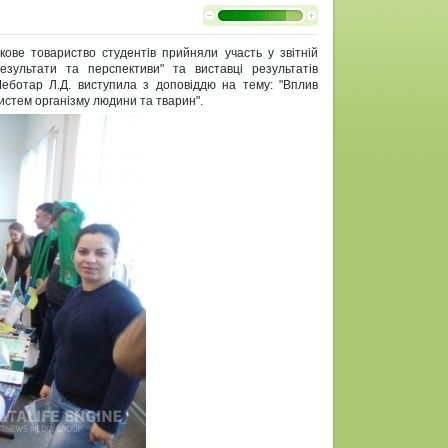
кове товариство студентів прийняли участь у звітній
езультати та перспективи" та виставці результатів
еботар Л.Д. виступила з доповіддю на тему: "Вплив
истем організму людини та тварин".