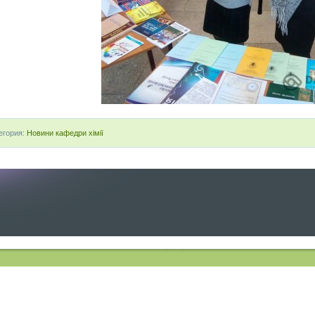
егория:
Новини кафедри хімії