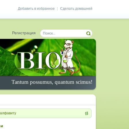
Добавить в избранное
Сделать домашней
|
Регистрация
Tantum possumus, quantum scimus!
алфавиту
ви