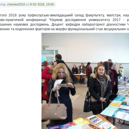
втор:
chemist2016
от
8-02-2018, 19:00
того 2018 року прфесорсько-викладацький склад факультету, магістри, нау
ово-практичній конференції "Наукові дослідження університету 2017 - р
ршених наукових досліджень. Доцент кафедри лабараторної діагностики Ч
генних та ендогенних факторів на морфо-функціональний стан вісцеральних с