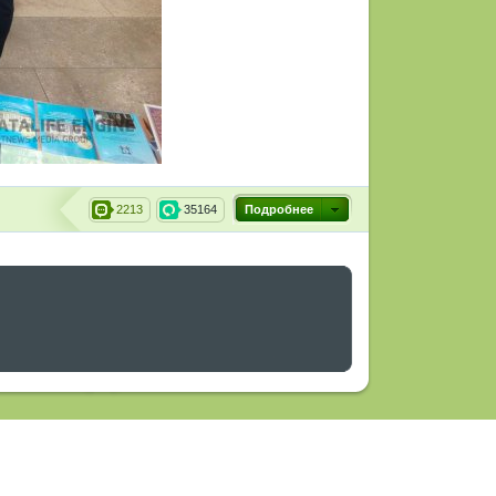
2213
35164
Подробнее