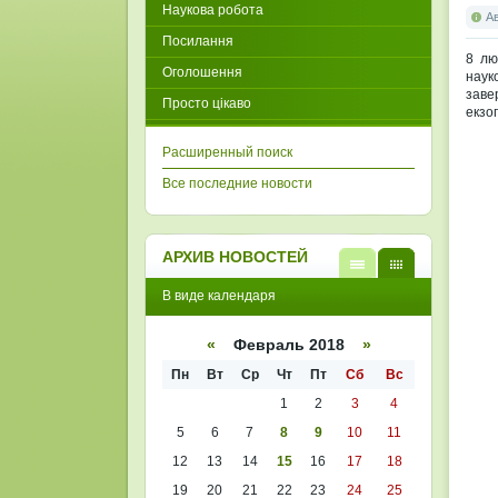
Наукова робота
А
Посилання
8 лю
Оголошення
наук
заве
Просто цікаво
екзо
Расширенный поиск
Все последние новости
АРХИВ НОВОСТЕЙ
В
В
В виде календаря
виде
виде
списк
кален
а
даря
«
Февраль 2018
»
Пн
Вт
Ср
Чт
Пт
Сб
Вс
1
2
3
4
5
6
7
8
9
10
11
12
13
14
15
16
17
18
19
20
21
22
23
24
25