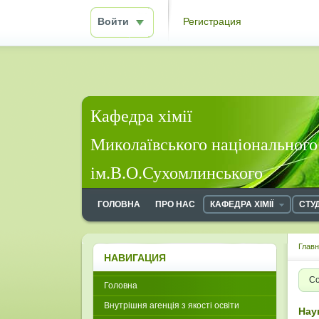
Войти
Регистрация
Кафедра хімії
Миколаївського національного
ім.В.О.Сухомлинського
ГОЛОВНА
ПРО НАС
КАФЕДРА ХІМІЇ
СТУ
Глав
НАВИГАЦИЯ
Со
Головна
Внутрішня агенція з якості освіти
Нау