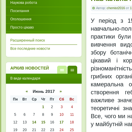
Наукова робота
Автор:
chemist2016
от
1
Посилання
Оголошення
У період з 1
Просто цікаво
навчально-по
практики були
Расширенный поиск
вивчення вид
Все последние новости
збору ботаніч
цікавий і ко
різноманітніс
АРХИВ НОВОСТЕЙ
грибних орган
В
В
В виде календаря
виде
виде
камеральна о
списк
кален
а
даря
створення геб
«
Июнь 2017
»
важливе значе
Пн
Вт
Ср
Чт
Пт
Сб
Вс
1
2
3
4
теоретичні зн
5
6
7
8
9
10
11
Все, чого ми н
12
13
14
15
16
17
18
у майбутній на
19
20
21
22
23
24
25