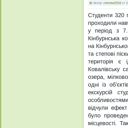
Автор:
chemist2016
от
1
Студенти 320 г
проходили навч
у період з 7.
Кінбурнська к
на Кінбурнсько
та степові піс
територія є 
Ковалівську с
озера, мілков
одні із об’єк
екскурсій сту
особливостям
відчули ефект
було проведен
місцевості. Т