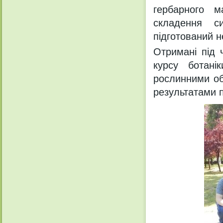
гербарного ма
складення си
підготований н
Отримані під 
курсу ботані
рослинними об
результатами п