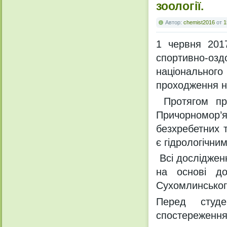
зоології.
Автор:
chemist2016
от
1
1 червня 201
спортивно-о
національно
проходження на
Протягом пра
Причорномор’я
безхребетних 
є гідрологічни
Всі досліджен
на основі до
Сухомлинськог
Перед студ
спостереженн