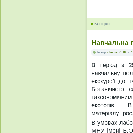
Категория: ---
Навчальна п
Автор:
chemist2016
от
1
В період з 2
навчальну пол
екскурсії до 
Ботанічного 
таксономічн
екотопів. В 
матеріалу росл
В умовах лабор
МНУ імені В.О