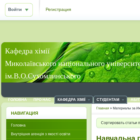
Войти
Регистрация
Кафедра хімії
Миколаївського національного університ
ім.В.О.Сухомлинського
ГОЛОВНА
ПРО НАС
КАФЕДРА ХІМІЇ
СТУДЕНТАМ
АБІТ
Главная
» Материалы за Ию
НАВИГАЦИЯ
Сортировать статьи 
Головна
Внутрішня агенція з якості освіти
Навчальна п