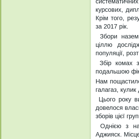
систематичних
курсових, дипл
Крім того, ре
за 2017 рік.
Збори назем
ціллю дослід
популяції, роз
Збір комах з
подальшою фік
Нам пощастило 
галагаз, кулик
Цього року ви
довелося власн
зборів цієї гру
Однією з най
Аджияск. Місце