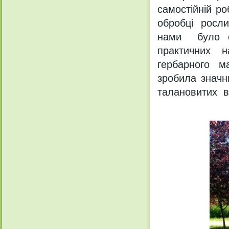
самостійній р
обробці росл
нами було от
практичних на
гербарного м
зробила значн
талановитих вч