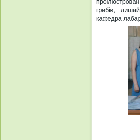
проілюстрован
грибів, лиша
кафедра лабарат