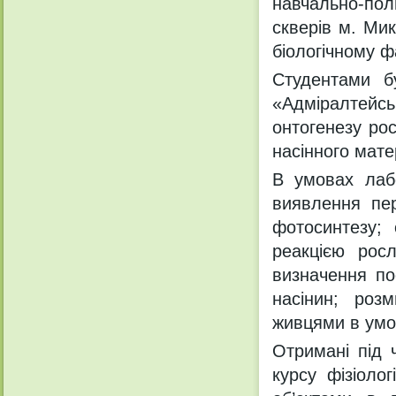
навчально-поль
скверів м. Мик
біологічному ф
Студентами бу
«Адміралтейс
онтогенезу рос
насінного мате
В умовах лабо
виявлення пер
фотосинтезу; 
реакцією росл
визначення по
насінин; роз
живцями в умов
Отримані під 
курсу фізіоло