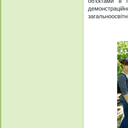
об’єктами в 
демонстрацій
загальноосвітн