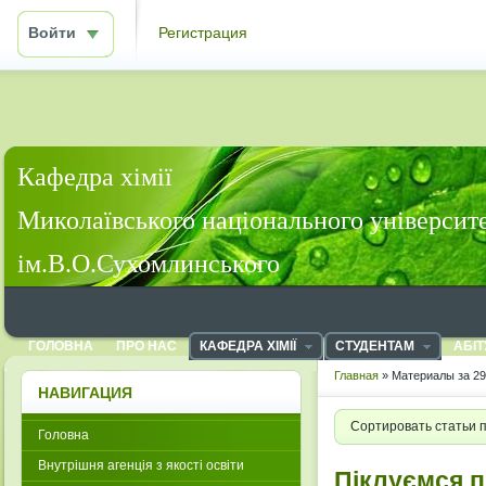
Войти
Регистрация
Кафедра хімії
Миколаївського національного університ
ім.В.О.Сухомлинського
ГОЛОВНА
ПРО НАС
КАФЕДРА ХІМІЇ
СТУДЕНТАМ
АБІТ
Главная
» Материалы за 29
НАВИГАЦИЯ
Сортировать статьи 
Головна
Внутрішня агенція з якості освіти
Піклуємся п