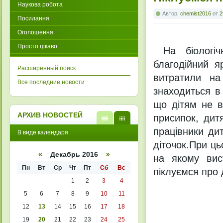
Наукова робота
Автор:
chemist2016
от
2
Посилання
Оголошення
Просто цікаво
На біологіч
благодійний я
Расширенный поиск
витратили на
Все последние новости
знаходиться в
що дітям не в
АРХИВ НОВОСТЕЙ
присипок, дит
В
В
працівники дит
В виде календаря
виде
виде
списк
кален
діточок.При ць
а
даря
«
Декабрь 2016
»
на якому вис
Пн
Вт
Ср
Чт
Пт
Сб
Вс
піклуємся про 
1
2
3
4
5
6
7
8
9
10
11
12
13
14
15
16
17
18
19
20
21
22
23
24
25