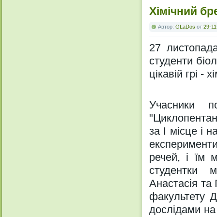
Хімічний бр
Автор:
GLaDos
от
29-11
27 листопада
студенти біол
цікавій грі - 
Учасники п
"Циклопентан
за І місце і 
експерименти
речей, і їм 
студентки 
Анастасія та
факультету Д
дослідами на