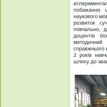
есперимент
побажання 
наукового мо
розвиток су
повчально, д
доцентів біо
методичний
справжнього 
2 років навч
шляху до зван