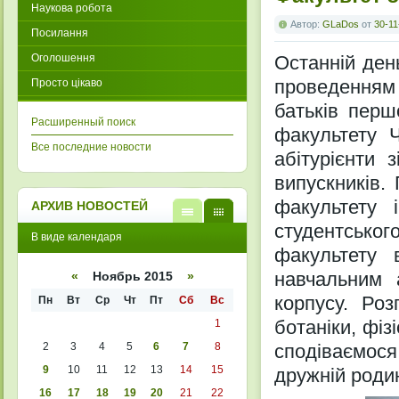
Наукова робота
Автор:
GLaDos
от
30-11
Посилання
Оголошення
Останній ден
проведенням 
Просто цікаво
батьків перш
Расширенный поиск
факультету 
Все последние новости
абітурієнти 
випускників. 
факультету 
АРХИВ НОВОСТЕЙ
студентськог
В
В
В виде календаря
виде
виде
факультету 
списк
кален
а
даря
навчальним 
«
Ноябрь 2015
»
корпусу. Роз
Пн
Вт
Ср
Чт
Пт
Сб
Вс
ботаніки, фізі
1
2
3
4
5
6
7
8
сподіваємося
9
10
11
12
13
14
15
дружній родин
16
17
18
19
20
21
22