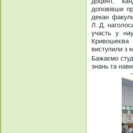
доцент, кан
доповівши пр
декан факуль
Л. Д. наголос
участь у нау
Кривошеєва
виступили з 
Бажаємо студ
знань та нави