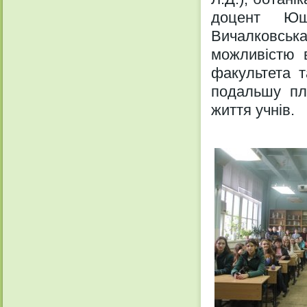
доцент Ющи
Вичалковська
можливістю в
факультета т
подальшу плі
життя учнів.