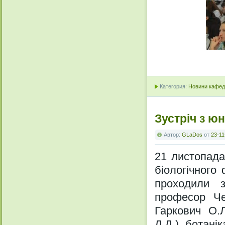
Категория:
Новини кафедр
Зустріч з ю
Автор:
GLaDos
от
23-11
21 листопада
біологічного
проходили з
професор Чер
Гаркович О.Л
Л.Д.), ботанік