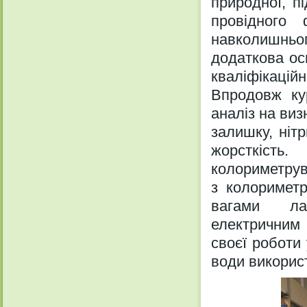
природної, пі
провідного 
навколишньог
додаткова ос
кваліфікацій
Впродовж ку
аналіз на виз
залишку, нітр
жорсткість.
колориметрув
з колоримет
вагами ла
електричним 
своєї роботи 
води використ