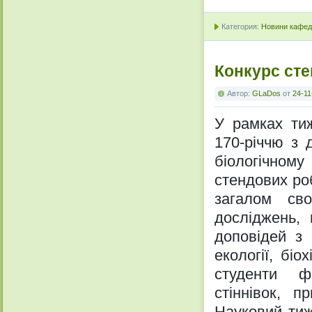
Категория:
Новини кафедр
Конкурс сте
Автор:
GLaDos
от
24-11
У рамках тиж
170-річчю з 
біологічном
стендових ро
загалом св
досліджень, 
доповідей з 
екології, бі
студенти ф
стіннівок, п
Науковий тиж