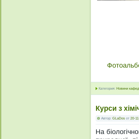
Фотоальб
Категория:
Новини кафедр
Курси з хім
Автор:
GLaDos
от
20-11
На біологічно