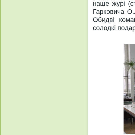
наше журі (с
Гарковича О.
Обидві кома
солодкі пода