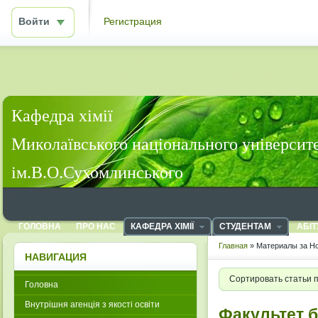
Войти
Регистрация
Кафедра хімії
Миколаївського національного університ
ім.В.О.Сухомлинського
ГОЛОВНА
ПРО НАС
КАФЕДРА ХІМІЇ
СТУДЕНТАМ
АБІТ
Главная
» Материалы за Но
НАВИГАЦИЯ
Сортировать статьи 
Головна
Внутрішня агенція з якості освіти
Факультет бі