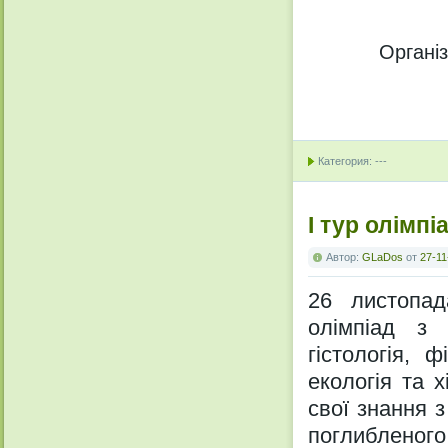
Органі
Категория: ---
І тур олімпі
Автор:
GLaDos
от
27-11
26 листопад
олімпіад з 
гістологія, 
екологія та х
свої знання з
поглибленого