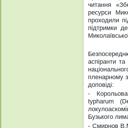
читання «Зб
ресурси Мик
проходили пі
підтримки де
Миколаївської
Безпосередн
аспіранти та
національног
пленарному з
доповіді:
- Корольова
typharum (
локулоаско
Бузького лим
- Смирнов В.