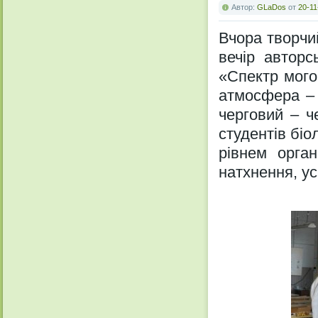
Автор:
GLaDos
от
20-11
Вчора творчи
вечір авторс
«Спектр мого
атмосфера – 
черговий – ч
студентів біо
рівнем орга
натхнення, усп