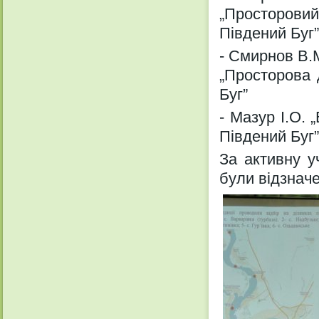
„Просторови
Південий Буг”
- Смирнов В.
„Просторова 
Буг”
- Мазур І.О. 
Південий Буг”
За активну у
були відзначе