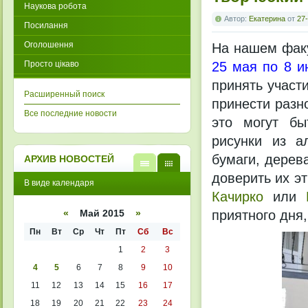
Наукова робота
Автор:
Екатерина
от
27-
Посилання
Оголошення
На нашем факу
Просто цікаво
25 мая по 8 ию
принять участ
Расширенный поиск
принести разн
Все последние новости
это могут бы
рисунки из а
бумаги, дерев
АРХИВ НОВОСТЕЙ
доверить их э
В
В
В виде календаря
виде
виде
Качирко
или
списк
кален
а
даря
приятного дня,
«
Май 2015
»
Пн
Вт
Ср
Чт
Пт
Сб
Вс
1
2
3
4
5
6
7
8
9
10
11
12
13
14
15
16
17
18
19
20
21
22
23
24