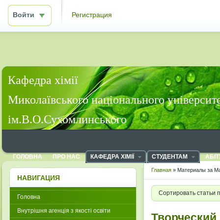
Войти
Регистрация
Кафедра хімії
Миколаївського національного університ
ім.В.О.Сухомлинського
ГОЛОВНА
ПРО НАС
КАФЕДРА ХІМІЇ
СТУДЕНТАМ
АБІТ
Главная
» Материалы за Ма
НАВИГАЦИЯ
Сортировать статьи 
Головна
Внутрішня агенція з якості освіти
Творческий