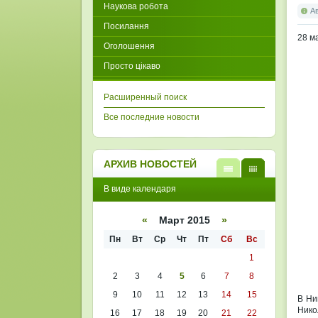
Наукова робота
А
Посилання
28 м
Оголошення
Просто цікаво
Расширенный поиск
Все последние новости
АРХИВ НОВОСТЕЙ
В
В
В виде календаря
виде
виде
списк
кален
а
даря
«
Март 2015
»
Пн
Вт
Ср
Чт
Пт
Сб
Вс
1
2
3
4
5
6
7
8
9
10
11
12
13
14
15
В Ни
Нико
16
17
18
19
20
21
22