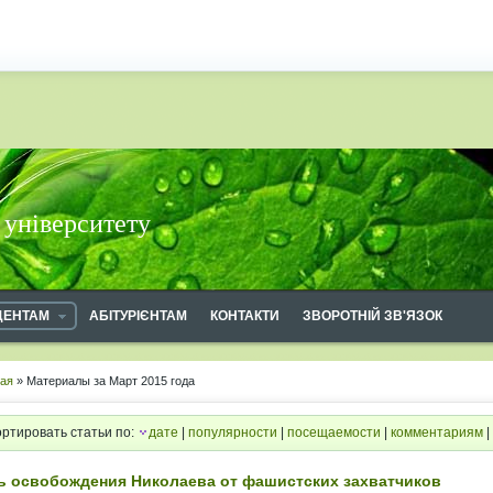
 університету
ДЕНТАМ
АБІТУРІЄНТАМ
КОНТАКТИ
ЗВОРОТНІЙ ЗВ'ЯЗОК
ная
» Материалы за Март 2015 года
ртировать статьи по:
дате
|
популярности
|
посещаемости
|
комментариям
|
ь освобождения Николаева от фашистских захватчиков