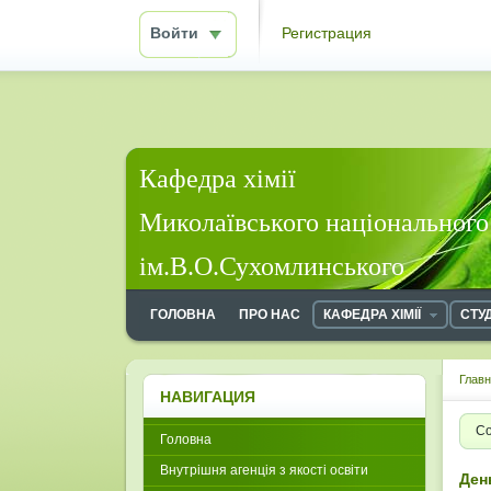
Войти
Регистрация
Кафедра хімії
Миколаївського національного
ім.В.О.Сухомлинського
ГОЛОВНА
ПРО НАС
КАФЕДРА ХІМІЇ
СТУ
Глав
НАВИГАЦИЯ
Со
Головна
Внутрішня агенція з якості освіти
Ден