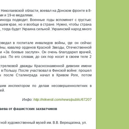
 Николаевской области, воевал на Донском фронте в 8-
ми и 19-ю медалями.
 иногда подводит. Военные годы вспомянет с грустью:
шем крае, но и вообще в стране. Нужно, чтобы страна
, тогда будет Украина сильной. Украинский народ много
оведал в госпитале инвалидов войны, где он сейчас
йны, кавалер орденов Красной Звезды, Отечественной
 и «За боевые заслуги». Он очень благодарил врачей,
раз. По его словам, до сих пор носит в своем теле 2
тострелковой дважды Краснознаменной дивизии имени
 в Польшу. После участвовал в Финской войне: прошел
 после Сталинграда начал в Кривом Роге, потом
ршим инспектором по делам несовершеннолетних в
ей.
Инфо:
http://nikvesti.com/news/public/67207
аева от фашистских захватчиков
ной художественный музей им. В.В. Верещагина, ул.