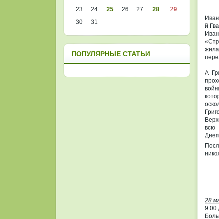
23
24
25
26
27
28
29
Иван
30
31
й Гв
Иван
«Стр
жила
ПОПУЛЯРНЫЕ СТАТЬИ
пере
А Гр
прох
войн
кото
оско
Григ
Верх
всю 
Днеп
Посл
нико
28 м
9:00
Боль