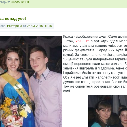
егория:
Оголошення
са понад усе!
втор:
Екатерина
от
28-03-2015, 11:45
Краса - відображення душі. Саме цю гіп
Отож,
26.03.15
в арт-клубі "Дельмар
мали змогу дівчата нашого університет
різних факультетів. Серед них була 
група). За свою наполегливість, щиріс
"Віце-Міс" та була нагороджена гарним
емоції переповнювали максимально. Бо
значення відіграла й підтримка. Адже
і прийшли вболівати за нашу красуню.
Ось які результати наполегливості,вд
думаю, що все це просто так. Все це йшл
Тож не соромтеся розкривати свої тала
самі.