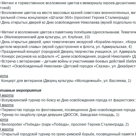
0 Митинг и торжественное возложение цветов к мемориалу героев-десантников
тской)
0 Возложение цветов на месте массовых казней советских военнопленных, жи
трельной стены концлагеря «Шталаг-364» (проспект Героев Сталинграда)
0 День открытых дверей ко Дню освобождения Николаева (музей подпольно-па
0 Митинг и возложение цветов к памятнику погибшим односельчанам. Тематич
а» (Малокоренихский дом культуры, ул. Клубная, 10)
0 День открытых дверей, цикл тематических экскурсий «Корабли-герои», «Кор
детели морской славы» (музей судостроения и флота, ул. Адмиральская, 4)
0 Праздничный концерт (городской Дворец творчества учащихся, ул. Адмираль
0 Конкурс рисунков на асфальте «С днем освобождения, родной Николаев!» (Де
0 Встреча с ветеранами – детьми войны и участниками боевых действий (биб
0 Квест «Освобожденный Николаев» (Детский городок «Сказка», ул. Декабристо
арта
0 Концерт для ветеранов (Дворец культуры «Молодежный», ул. Васляева, 1)
ртивные мероприятия
9 марта
0 Всеукраинский турнир по боксу ко Дню освобождения города от фашистских
9 марта
0 Первенство города по фехтованию, посвященное Дню освобождения города
0 Турнир по гандболу среди девушек (ДЮСОК, Заводская площадь, 1)
арта
0 Велопробег «Победа» (парк «Победа», проспект Героев Сталинграда, 2)
9 марта
0 Открытый городской турнир по греко-римской борьбе, посвященный памяти 