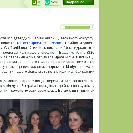
0
5218
Подробнее
отезу підтвердили чарівні учасниці весняного конкурсу.
" відбувся
конкурс краси "Міс Весна"
. Прийняти участь
у. Свої здібності й милість показали 10 конкурсанток з
й представниця нашого біофаку -
Ващенко Аліна
(320
ть та старання Аліна отримала друге місце в номінації
и призами. Та, незважаючи на призове місце, все ж таки
 участь - це вже маленька перемога. Мабуть, не мале
 студенти нашого факультету не залишилися байдужими
ачі,бажання і прагнення до перемоги та яскравості. Не
о вiд душі. Бо краса і поведінка - це й є наша сутність.
нти і демонструвати свою красу. Бо це є ви і тільки ви