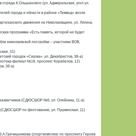
 отряда К.Ольшанского (ул. Адмиральская, угол ул.
телей города и области в районе «Темвод» возле
ртизанского движения на Николаевщине, ул. Лягина,
еская программа «Есть память, которой не будет
абли николаевской постройки – участники ВОВ,
ская, 31)
тский городок «Сказка», ул. Декабристов, 38-а)
лиотека-филиал №18, проспект Корабелов, 12)
в, 38-а)
 захватчиков (СДЮСШОР №6, ул. Олейника, 11-а)
 (СДЮСШОР по фехтованию, ул. Пушкинская, 11)
В.А.Гречишникова (спорткомплекс по проспекту Героев