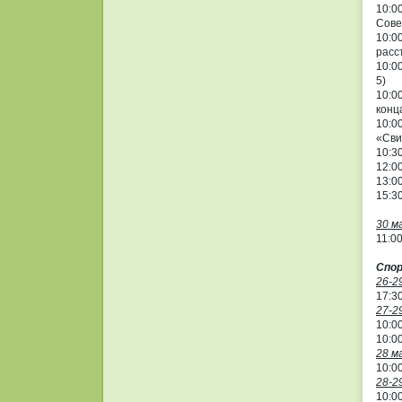
10:0
Сове
10:0
расс
10:0
5)
10:0
конц
10:0
«Сви
10:3
12:0
13:0
15:3
30 м
11:0
Спо
26-2
17:3
27-2
10:0
10:0
28 м
10:0
28-2
10:0