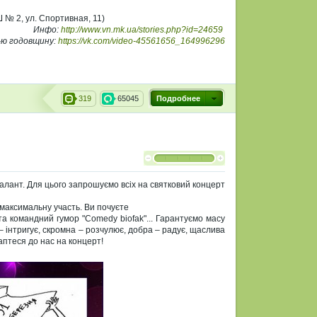
№ 2, ул. Спортивная, 11)
Инфо:
http://www.vn.mk.ua/stories.php?id=24659
-ю годовщину:
https://vk.com/video-45561656_164996296
319
65045
Подробнее
алант. Для цього запрошуємо всіх на святковий концерт
и максимальну участь. Ви почуєте
та командний гумор "Comedy biofak"... Гарантуємо масу
– інтригує, скромна – розчулює, добра – радує, щаслива
аптеся до нас на концерт!