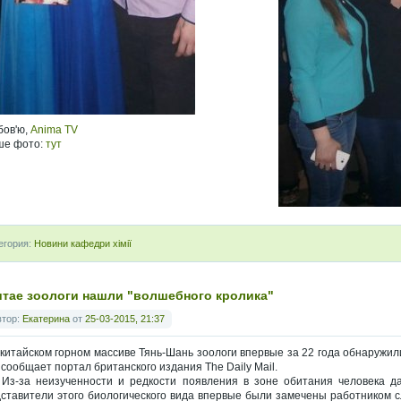
бов'ю,
Anima TV
ше фото:
тут
егория:
Новини кафедри хімії
итае зоологи нашли "волшебного кролика"
втор:
Екатерина
от
25-03-2015, 21:37
тайском горном массиве Тянь-Шань зоологи впервые за 22 года обнаружили к
 сообщает портал британского издания The Daily Mail.
а неизученности и редкости появления в зоне обитания человека да
ставители этого биологического вида впервые были замечены работником с