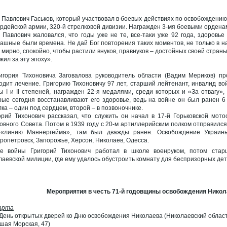
 Павлович Гаськов, который участвовал в боевых действиях по освобождению
ардейской армии, 320-й стрелковой дивизии. Награжден 3-мя боевыми ордена
 Павлович жаловался, что годы уже не те, все-таки уже 92 года, здоровье
ашные были времена. Не дай Бог повторения таких моментов, не только в на
 мирно, спокойно, чтобы растили внуков, правнуков – достойных своей страны
жил за эту эпоху».
игория Тихоновича Заговалова руководитель области (Вадим Мериков) пр
одит лечение. Григорию Тихоновичу 97 лет, старший лейтенант, инвалид во
ы I и II степеней, награжден 22-я медалями, среди которых и «За отвагу»,
рые сегодня восстанавливают его здоровье, ведь на войне он был ранен 6 
лка – один под сердцем, второй – в позвоночнике.
орий Тихонович рассказал, что служить он начал в 17-й Горьковской мо
овного Совета. Потом в 1939 году с 20-м артиллерийским полком отправился
«линию Маннергейма», там был дважды ранен. Освобождение Украины
ропетровск, Запорожье, Херсон, Николаев, Одесса.
е войны Григорий Тихонович работал в школе военруком, потом ста
лаевской милиции, где ему удалось обустроить комнату для беспризорных дет
Мероприятия в честь 71-й годовщины освобождения Никол
арта
 День открытых дверей ко Дню освобождения Николаева (Николаевский област
шая Морская, 47)