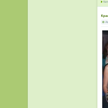
Кат
Кра
А