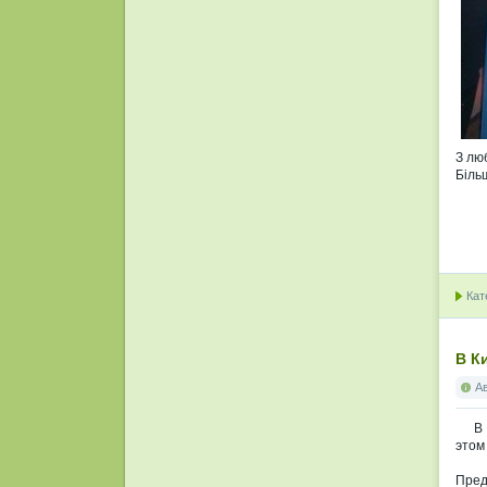
З лю
Біль
Кат
В К
А
В ки
этом
Из-з
Пред