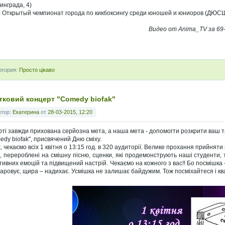
инграда, 4)
0 Открытый чемпионат города по кикбоксингу среди юношей и юниоров (ДЮСШ 
Видео от Anima_TV за 69
егория:
Просто цікаво
тковий концерт "Comеdy biofak"
втор:
Екатерина
от
28-03-2015, 12:20
рті завжди прихована серйозна мета, а наша мета - допомогти розкрити ваш т
еdy biofak", присвячений Дню сміху.
, чекаємо всіх 1 квітня о 13:15 год. в 320 аудиторії. Велике прохання прийнят
и, перероблені на смішну пісню, сценки, які продемонструють наші студенти, 
тивних емоцій та підвищений настрій. Чекаємо на кожного з вас!! Бо посмішка 
чаровує, щира – надихає. Усмішка не залишає байдужим. Тож посміхайтеся і кв