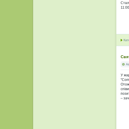
Стал
11:0
Кат
Свя
А
У жа
"Com
Отож
спів
пози
– за