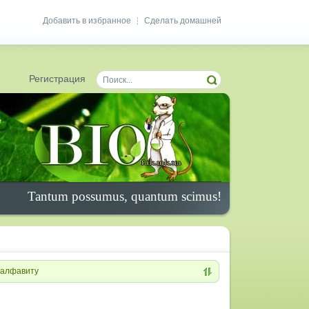
Добавить в избранное
Сделать домашней
|
Регистрация
Tantum possumus, quantum scimus!
алфавиту