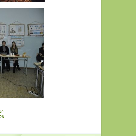
49
226