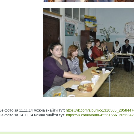
ше фото за
11.11.14
можна знайти тут:
https://vk.com/album-51310565_2058447
ше фото за
14.11.14
можна знайти тут:
https://vk.com/album-45561656_205634