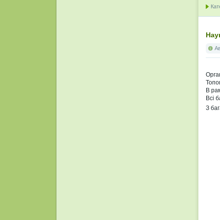
Кат
Нау
А
Орга
Топог
В рам
Всі 
З ба