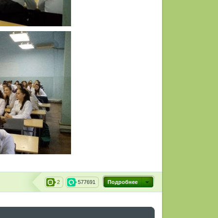
2
577691
Подробнее