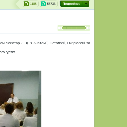
1188
53733
Подробнее
 Чеботар Л. Д. з Анатомії, Гістології, Ембріології та
ого гуртка.