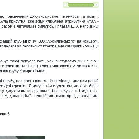
ір, присвячений Дню української писемності та мови і,
 була присутня, вже всіми улюблена, атрибутика клубу -
і разом з читачами і сміялись, і плакали... А наприкінці
йкращий клуб МНУ ім. В.О.Сухомлинського" на концерті,
володарями головної статуетки, але сам факт номінації
обув такої популярності, хоч виступаємо ми на рівні
 студентів і мешканців міста Миколаєва. А ми ніколи не
лова клубу Качирко Ірина.
нів клубу, це просто щастя! Ця номінація дає нам новий
ь університет. Я дякую всім студентам, які хоча б раз
у, дякую моїм товаришам, які не забувають і ходять на
алом, дякую всім!" - емоційний коментар від заступника
исот!