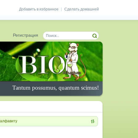
Добавить в избранное
Сделать домашней
|
Регистрация
Tantum possumus, quantum scimus!
алфавиту