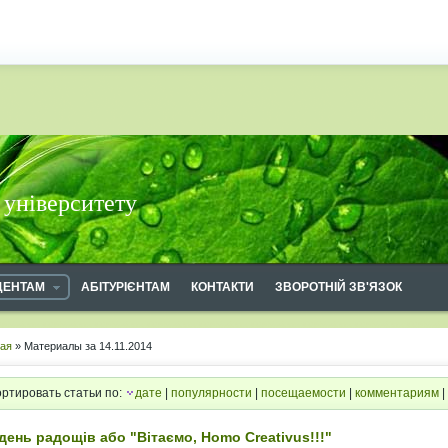
 університету
ДЕНТАМ
АБІТУРІЄНТАМ
КОНТАКТИ
ЗВОРОТНІЙ ЗВ'ЯЗОК
ная
» Материалы за 14.11.2014
ртировать статьи по:
дате
|
популярности
|
посещаемости
|
комментариям
|
день радощів або "Вітаємо, Homo Creativus!!!"