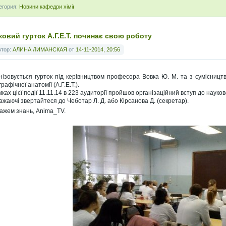
егория:
Новини кафедри хімії
ковий гурток А.Г.Е.Т. починає свою роботу
втор:
АЛИНА ЛИМАНСКАЯ
от
14-11-2014, 20:56
нізовується гурток під керівництвом професора Вовка Ю. М. та з сумісництвом
рафічної анатомії (А.Г.Е.Т.).
ках цієї події 11.11.14 в 223 аудиторії пройшов організаційний вступ до науков
бажаючі звертайтеся до Чеботар Л. Д. або Кірсанова Д. (секретар).
гажем знань, Anima_TV.