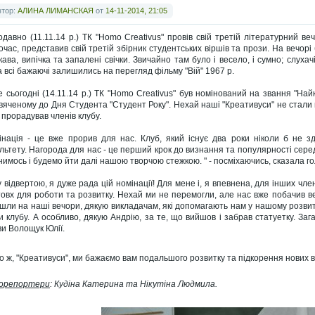
втор:
АЛИНА ЛИМАНСКАЯ
от
14-11-2014, 21:05
давно (11.11.14 р.) ТК "Homo Creativus" провів свій третій літературний веч
очас, представив свій третій збірник студентських віршів та прози. На вечорі
кава, випічка та запалені свічки. Звичайно там було і весело, і сумно; слухач
а всі бажаючі залишились на перегляд фільму "Вій" 1967 р.
е сьогодні (14.11.14 р.) ТК "Homo Creativus" був номінований на звання "На
вяченому до Дня Студента "Студент Року". Нехай наші "Креативуси" не стали 
 прорадував членів клубу.
інація - це вже прорив для нас. Клуб, який існує два роки ніколи б не зд
льтету. Нагорода для нас - це перший крок до визнання та популярності серед
нимось і будемо йти далі нашою творчою стежкою. " - посміхаючись, сказала го
у відвертою, я дуже рада цій номінації! Для мене і, я впевнена, для інших чле
овх для роботи та розвитку. Нехай ми не перемогли, але нас вже побачив вес
шли на наші вечори, дякую викладачам, які допомагають нам у нашому розвитк
и клубу. А особливо, дякую Андрію, за те, що вийшов і забрав статуетку. Заг
ви Волощук Юлії.
о ж, "Креативуси", ми бажаємо вам подальшого розвитку та підкорення нових в
орепортери
: Кудіна Катерина та Нікутіна Людмила.