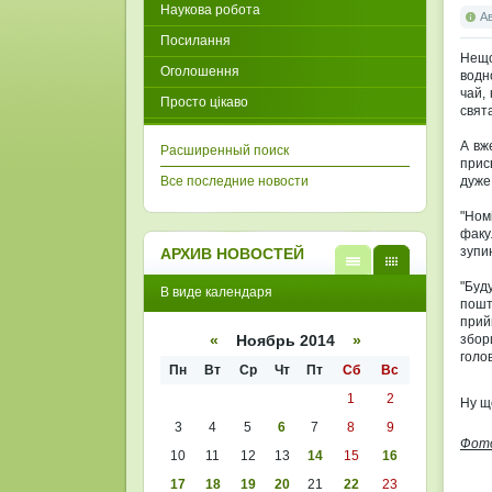
Наукова робота
А
Посилання
Нещо
Оголошення
водн
чай, 
Просто цікаво
свят
А вж
Расширенный поиск
прис
Все последние новости
дуже
"Ном
факу
зупи
АРХИВ НОВОСТЕЙ
В
В
"Буд
В виде календаря
виде
виде
пошт
списк
кален
прий
а
даря
збор
«
Ноябрь 2014
»
голо
Пн
Вт
Ср
Чт
Пт
Сб
Вс
1
2
Ну щ
3
4
5
6
7
8
9
Фот
10
11
12
13
14
15
16
17
18
19
20
21
22
23