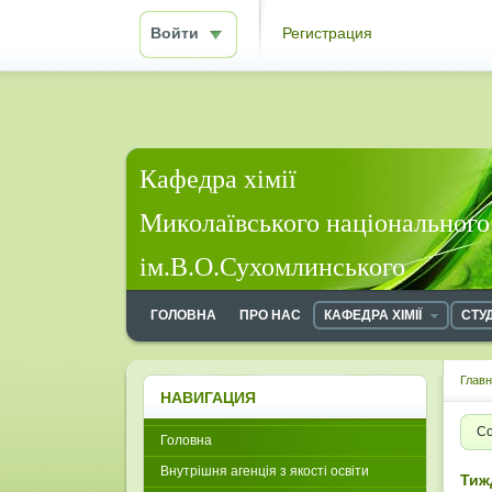
Войти
Регистрация
Кафедра хімії
Миколаївського національного
ім.В.О.Сухомлинського
ГОЛОВНА
ПРО НАС
КАФЕДРА ХІМІЇ
СТУ
Глав
НАВИГАЦИЯ
Со
Головна
Внутрішня агенція з якості освіти
Тиж