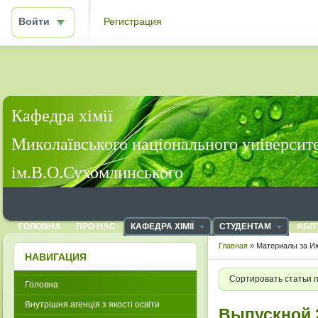
Войти
Регистрация
Кафедра хімії
Миколаївського національного університ
ім.В.О.Сухомлинського
ГОЛОВНА
ПРО НАС
КАФЕДРА ХІМІЇ
СТУДЕНТАМ
АБІТ
Главная
» Материалы за Ию
НАВИГАЦИЯ
Сортировать статьи 
Головна
Внутрішня агенція з якості освіти
Выпускной 