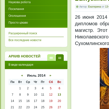
Наукова робота
Автор:
Екатерина
от
13-
Посилання
Оголошення
26 июня 2014 
Просто цікаво
дипломов обра
магистр. Это
Расширенный поиск
Николаевск
Все последние новости
Сухомлинского
АРХИВ НОВОСТЕЙ
В
В
В виде календаря
виде
виде
списк
кален
а
даря
«
Июль 2014
»
Пн
Вт
Ср
Чт
Пт
Сб
Вс
1
2
3
4
5
6
7
8
9
10
11
12
13
14
15
16
17
18
19
20
21
22
23
24
25
26
27