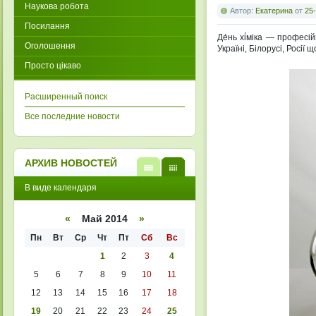
Наукова робота
Автор:
Екатерина
от
25-
Посилання
Де́нь хі́міка — професі
Оголошення
Україні, Білорусі, Росії
Просто цікаво
Расширенный поиск
Все последние новости
АРХИВ НОВОСТЕЙ
В
В
В виде календаря
виде
виде
списк
кален
а
даря
«
Май 2014
»
Пн
Вт
Ср
Чт
Пт
Сб
Вс
1
2
3
4
5
6
7
8
9
10
11
12
13
14
15
16
17
18
19
20
21
22
23
24
25