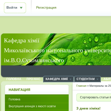
Войти
Регистрация
Кафедра хімії
Миколаївського національного університ
ім.В.О.Сухомлинського
ГОЛОВНА
ПРО НАС
КАФЕДРА ХІМІЇ
СТУДЕНТАМ
АБІТ
Главная
» Материалы за 25
НАВИГАЦИЯ
Сортировать статьи 
Головна
Внутрішня агенція з якості освіти
З днем хіміка!