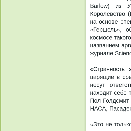
Barlow) из У
Королевство (
на основе спе
«Гершель», о
космосе таког
названием арг
журнале Scien
«Странность 
царящие в сре
несут ответс
находит себе 
Пол Голдсмит 
НАСА, Пасаден
«Это не тольк