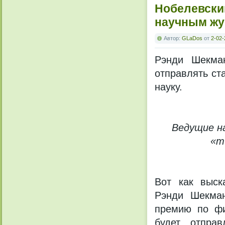
Нобелевски
научным ж
Автор:
GLaDos
от
2-02-
Рэнди Шекман
отправлять ста
науку.
Ведущие н
«т
Вот как выск
Рэнди Шекман
премию по фи
будет отправ