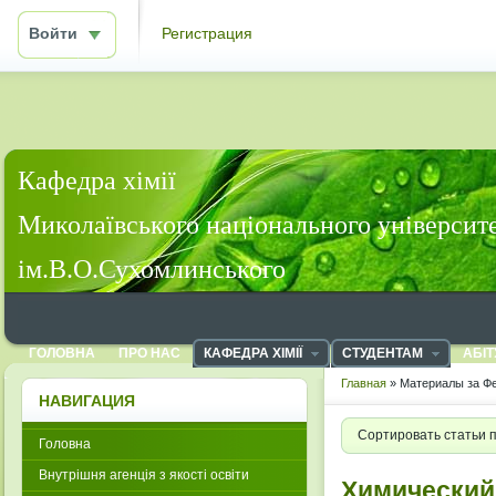
Войти
Регистрация
Кафедра хімії
Миколаївського національного університ
ім.В.О.Сухомлинського
ГОЛОВНА
ПРО НАС
КАФЕДРА ХІМІЇ
СТУДЕНТАМ
АБІТ
Главная
» Материалы за Фе
НАВИГАЦИЯ
Сортировать статьи 
Головна
Внутрішня агенція з якості освіти
Химический