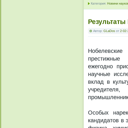
Категория:
Новини науков
Результаты
Автор:
GLaDos
от
2-02-
Нобелевски
престижные 
ежегодно при
научные иссл
вклад в культ
учредителя,
промышленника
Особых нарек
кандидатов в 