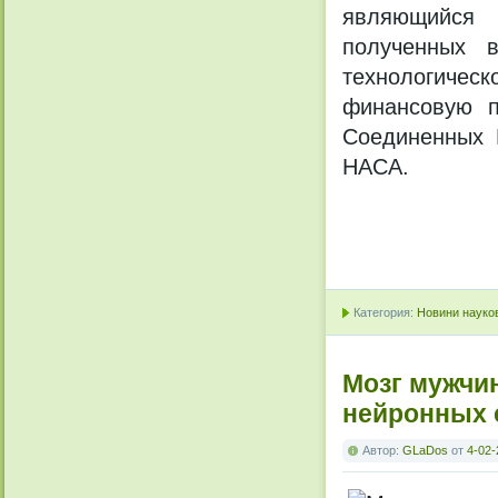
являющийся 
полученных 
технологичес
финансовую п
Соединенных 
НАСА.
Категория:
Новини науков
Мозг мужчи
нейронных 
Автор:
GLaDos
от
4-02-