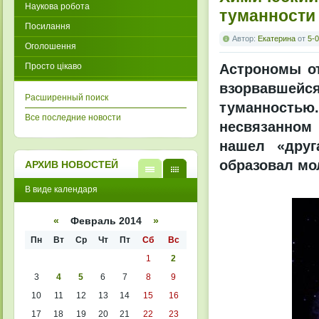
Наукова робота
туманности
Посилання
Автор:
Екатерина
от
5-0
Оголошення
Просто цікаво
Астрономы от
взорвавшей
Расширенный поиск
туманностью. 
Все последние новости
несвязанном 
нашел «друг
образовал мол
АРХИВ НОВОСТЕЙ
В
В
В виде календаря
виде
виде
списк
кален
а
даря
«
Февраль 2014
»
Пн
Вт
Ср
Чт
Пт
Сб
Вс
1
2
3
4
5
6
7
8
9
10
11
12
13
14
15
16
17
18
19
20
21
22
23