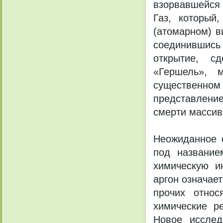
взорвавшейся 
Газ, который
(атомарном) в
соединившись
открытие, с
«Гершель», м
существенн
представление
смерти массив
Неожиданное 
под название
химическую и
аргон означае
прочих относ
химические р
Новое исслед