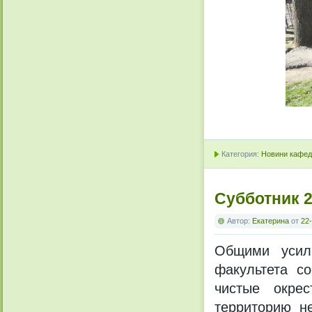
Категория:
Новини кафедр
Cубботник 2
Автор:
Екатерина
от
22-
Общими усили
факультета со
чистые окрес
территорию не