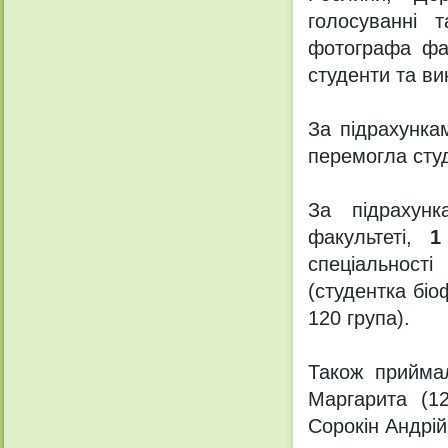
голосуванні 
фотографа фа
студенти та вик
За підрахунка
перемогла сту
За підрахун
факультеті,
1
спеціальності
(студентка біо
120 група).
Також приймал
Маргарита (12
Сорокін Андрій