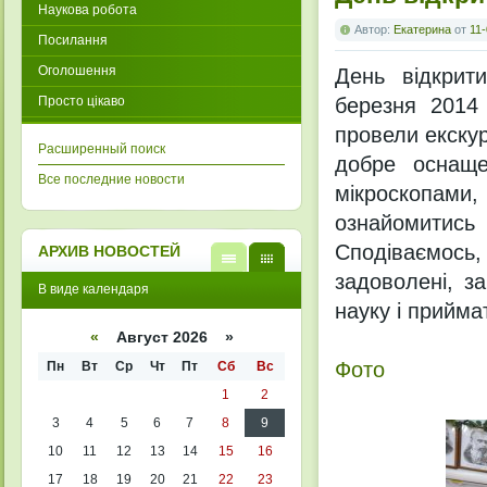
Наукова робота
Автор:
Екатерина
от
11-
Посилання
Оголошення
День відкрит
Просто цікаво
березня 2014 
провели екскур
Расширенный поиск
добре оснаще
Все последние новости
мікроскопами,
ознайомитись
Сподіваємось, 
АРХИВ НОВОСТЕЙ
задоволені, з
В
В
В виде календаря
виде
виде
науку і прийма
списк
кален
а
даря
«
Август 2026 »
Фото
Пн
Вт
Ср
Чт
Пт
Сб
Вс
1
2
3
4
5
6
7
8
9
10
11
12
13
14
15
16
17
18
19
20
21
22
23