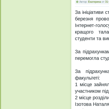
Автор:
Екатерина
от
31-
За ініціативи с
березня прово
Інтернет-гол
кращого тал
студенти та вик
За підрахунка
перемогла студ
За підрахун
факультеті:
1 місце зайня
участником під
2 місце розділ
Ізотова Наталя