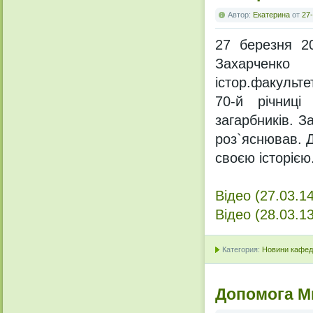
Автор:
Екатерина
от
27-
27 березня 20
Захарченко
істор.факульте
70-й річниц
загарбників. З
роз`яснював. 
своєю історією
Відео (27.03.14
Відео (28.03.13
Категория:
Новини кафедр
Допомога М