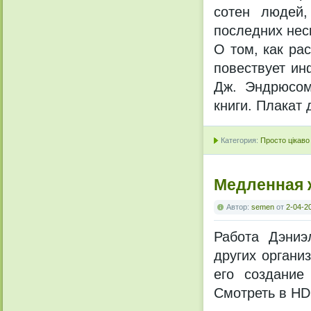
сотен людей,
последних нес
О том, как ра
повествует ин
Дж. Эндрюсом
книги. Плакат 
Категория:
Просто цікаво
Медленная 
Автор:
semen
от
2-04-2
Работа Дэниэ
других органи
его создание
Смотреть в H