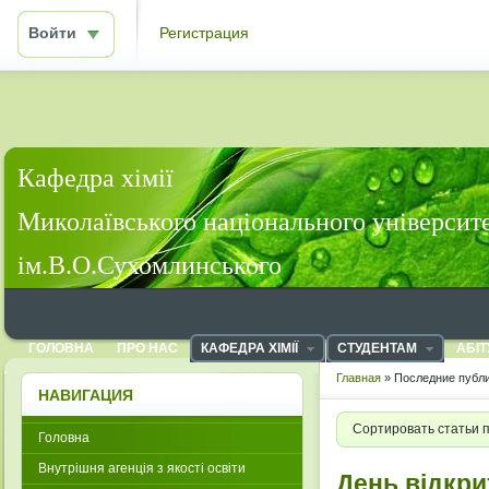
Войти
Регистрация
Кафедра хімії
Миколаївського національного університ
ім.В.О.Сухомлинського
ГОЛОВНА
ПРО НАС
КАФЕДРА ХІМІЇ
СТУДЕНТАМ
АБІТ
Главная
» Последние публи
НАВИГАЦИЯ
Сортировать статьи 
Головна
Внутрішня агенція з якості освіти
День відкри