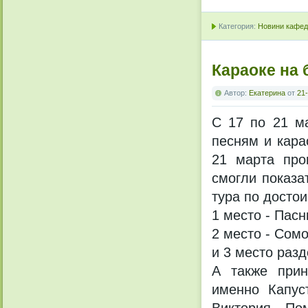
Категория:
Новини кафедр
Караоке на
Автор:
Екатерина
от
21-
С 17 по 21 м
песням и кара
21 марта про
смогли показа
тура по достои
1 место - Пас
2 место - Сом
и 3 место раз
А также прин
именно Капус
Виктория. По