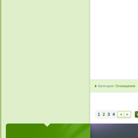
Категория:
Оголошення
1
2
3
4
Наз
Впе
Н
ад
ред
е