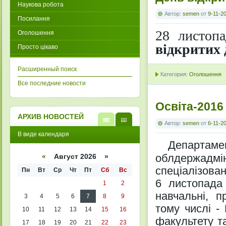
Наукова робота
Автор:
semen
от
9-11-20
Посилання
28 листоп
Оголошення
відкритих 
Просто цікаво
Расширенный поиск
Категория:
Оголошення
Все последние новости
Освіта-2016
АРХИВ НОВОСТЕЙ
Автор:
semen
от
6-11-20
В
В
В виде календаря
виде
виде
Департам
списк
кален
а
даря
облдержадмін
«
Август 2026 »
спеціалізован
Пн
Вт
Ср
Чт
Пт
Сб
Вс
6 листопада
1
2
навчальні, п
3
4
5
6
7
8
9
тому числі -
10
11
12
13
14
15
16
факультету т
17
18
19
20
21
22
23