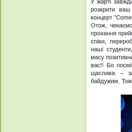
У жарті завжд
розкрити ваш
концерт "Comеd
Отож, чекаємо
прохання прий
співи, переро
наші студенти
масу позитивни
вас!! Бо посм
щаслива – з
байдужим. Тож 