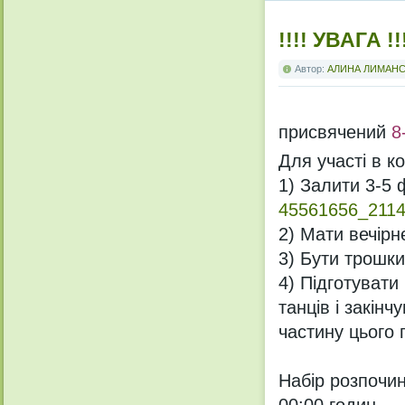
!!!! УВАГА !
Автор:
АЛИНА ЛИМАН
присвячений
8-
Для участі в ко
1) Залити 3-5 
45561656_211
2) Мати вечірн
3) Бути трошки
4) Підготувати
танців і закін
частину цього 
Набір розпочина
00:00 годин.