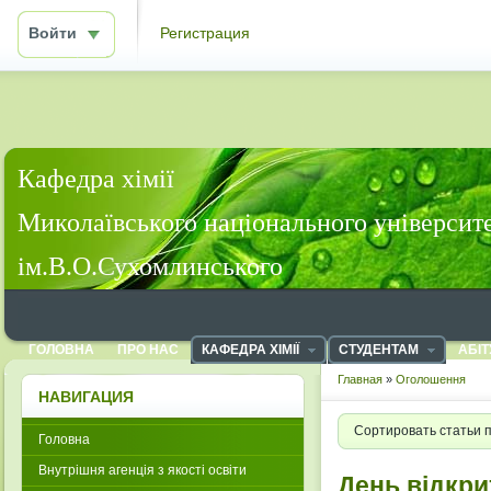
Войти
Регистрация
Кафедра хімії
Миколаївського національного університ
ім.В.О.Сухомлинського
ГОЛОВНА
ПРО НАС
КАФЕДРА ХІМІЇ
СТУДЕНТАМ
АБІТ
Главная
»
Оголошення
НАВИГАЦИЯ
Сортировать статьи 
Головна
Внутрішня агенція з якості освіти
День відкри