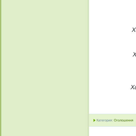
Х
Х
Х
Категория:
Оголошення