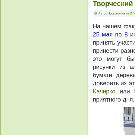
Творческий
Автор:
Екатерина
от
27-
На нашем факу
25 мая по 8 ию
принять участ
принести разн
это могут бы
рисунки из а
бумаги, дерев
доверить их э
Качирко
или
приятного дня,