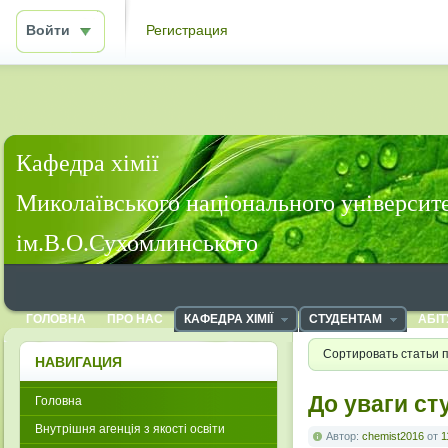
Войти
Регистрация
Кафедра хімії
Миколаївського національного університ
ім.В.О.Сухомлинського
ГОЛОВНА
ПРО НАС
КАФЕДРА ХІМІЇ
СТУДЕНТАМ
АБІТ
Сортировать статьи 
НАВИГАЦИЯ
До уваги сту
Головна
Внутрішня агенція з якості освіти
Автор:
chemist2016
от
1