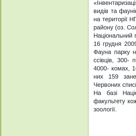
«Інвентаризаці
видів та фаун
на території 
району (оз. Со
Національний 
16 грудня 200
Фауна парку н
ссівців, 300- 
4000- комах, 1
них 159 зане
Червоних списк
На базі Наці
факультету ко
зоології.