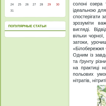
солоні озера 
24
25
26
27
28
29
30
ідеальною для 
31
спостерігати 
зрозуміти ва
ПОПУЛЯРНЫЕ СТАТЬИ
вигляді. Відв
вільхи чорної,
затоки, урочи
«Білобережжя 
Одним із завд
та ґрунту різн
на практиці н
польових умо
нітратів, нітри