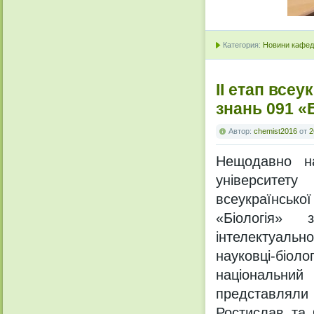
Категория:
Новини кафедр
ІІ етап всеу
знань 091 «Б
Автор:
chemist2016
от
2
Нещодавно на
університет
всеукраїнськ
«Біологія» 
інтелектуальн
науковці-біол
національний
представляли 
Ростислав та 