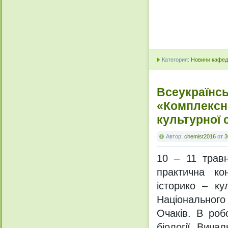
Категория:
Новини кафедр
Всеукраїнсь
«Комплексне
культурної 
Автор:
chemist2016
от
3
10 – 11 трав
практична ко
історико – ку
Національног
Очаків. В роб
біології Вича