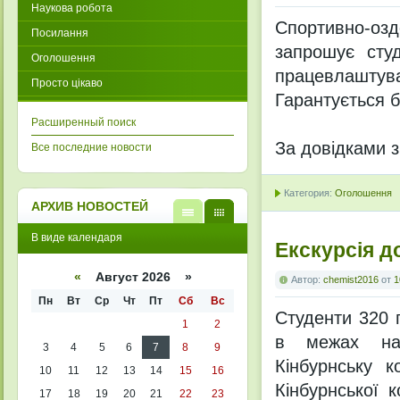
Наукова робота
Спортивно-озд
Посилання
запрошує студ
Оголошення
працевлаштува
Просто цікаво
Гарантується 
Расширенный поиск
За довідками з
Все последние новости
Категория:
Оголошення
АРХИВ НОВОСТЕЙ
В
В
В виде календаря
виде
виде
Екскурсія д
списк
кален
а
даря
«
Август 2026 »
Автор:
chemist2016
от
1
Пн
Вт
Ср
Чт
Пт
Сб
Вс
Студенти 320 г
1
2
в межах навч
3
4
5
6
7
8
9
Кінбурнську к
10
11
12
13
14
15
16
Кінбурнської 
17
18
19
20
21
22
23