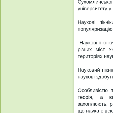
Сухомлинськ
університету у
Наукові пікн
популяризацію
“Наукові пікнік
різних міст У
територіях нау
Науковий пікні
наукові здобут
Особливістю п
теорія, а ви
захоплюють, р
що наука є вс