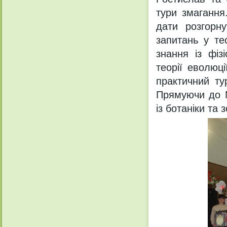
тури змагання
дати розгорну
запитань у те
знання із фізі
теорії еволюц
практичний ту
Прямуючи до М
із ботаніки та 