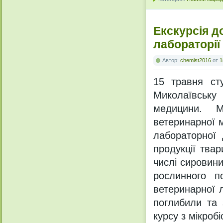
Екскурсія д
лабораторії
Автор:
chemist2016
от
1
15 травня сту
Миколаївську
медицини. М
ветеринарної 
лабораторної 
продукції тва
числі сировини
рослинного п
ветеринарної 
поглибили та 
курсу з мікробіо