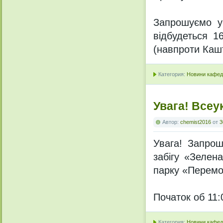
Запрошуємо ус
відбудеться 1
(навпроти Каш
Категория:
Новини кафедр
Увага! Всеу
Автор:
chemist2016
от
3
Увага! Запрош
забігу «Зелен
парку «Перемо
Початок об 11:
Категория:
Новини кафедр