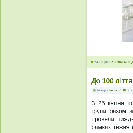
Категория:
Новини кафедр
До 100 літт
Автор:
chemist2016
от
4
З 25 квітня п
групи разом з
провели тижд
рамках тижня 