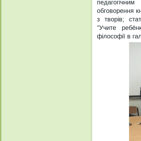
педагогічним
обговорення кн
з творів; ста
"Учите ребён
філософії в га