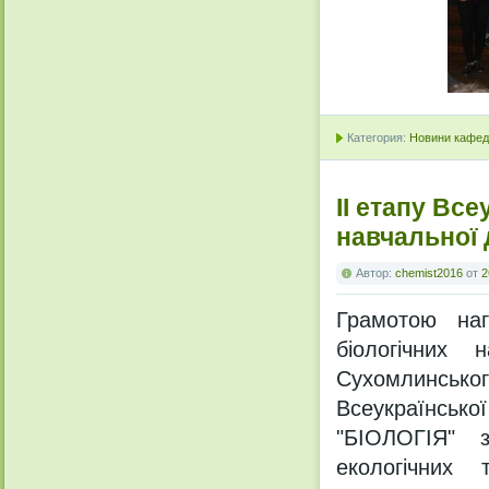
Категория:
Новини кафедр
ІІ етапу Все
навчальної 
Автор:
chemist2016
от
2
Грамотою наг
біологічних
Сухомлинськ
Всеукраїнсько
"БІОЛОГІЯ" з
екологічних 