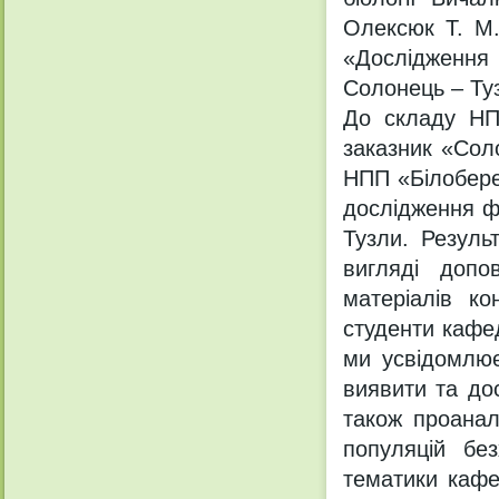
Олексюк Т. М.
«Дослідження
Солонець – Ту
До складу НП
заказник «Соло
НПП «Білобере
дослідження фа
Тузли. Резуль
вигляді допо
матеріалів ко
студенти кафед
ми усвідомлює
виявити та дос
також проанал
популяцій бе
тематики кафе